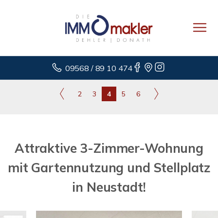
09568 / 89 10 474
2
3
4
5
6
Attraktive 3-Zimmer-Wohnung
mit Gartennutzung und Stellplatz
in Neustadt!