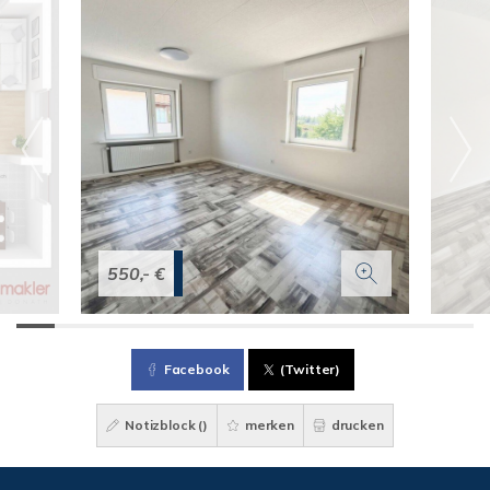
550,- €
Facebook
(Twitter)
Notizblock (
)
merken
drucken