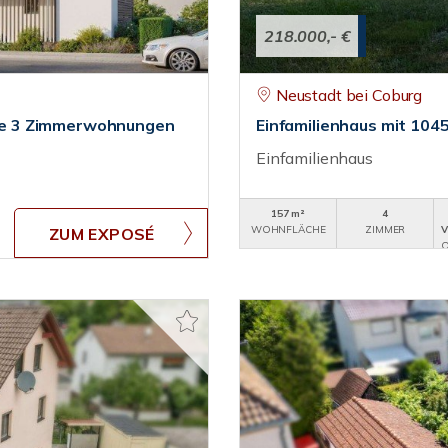
218.000,- €
Neustadt bei Coburg
sive 3 Zimmerwohnungen
Einfamilienhaus mit 104
Einfamilienhaus
157 m²
4
WOHNFLÄCHE
ZIMMER
V
ZUM EXPOSÉ
O