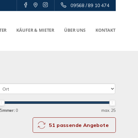
09568 / 89 10 474
TER
KÄUFER & MIETER
ÜBER UNS
KONTAKT
Zimmer:
0
max. 25
51 passende Angebote