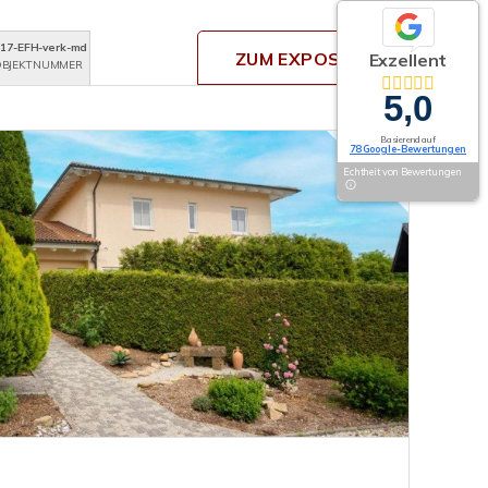
17-EFH-verk-md
ZUM EXPOSÉ
Exzellent
BJEKTNUMMER
5,0
Basierend auf
78 Google-Bewertungen
Echtheit von Bewertungen