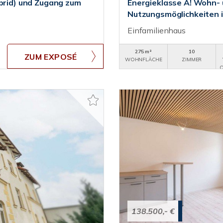
rid) und Zugang zum
Energieklasse A! Wohn- 
Nutzungsmöglichkeiten i
Einfamilienhaus
275 m²
10
ZUM EXPOSÉ
WOHNFLÄCHE
ZIMMER
O
138.500,- €