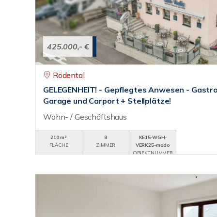
425.000,- €
Rödental
GELEGENHEIT! - Gepflegtes Anwesen - Gastr
Garage und Carport + Stellplätze!
Wohn- / Geschäftshaus
210 m²
8
KE15-WGH-
FLÄCHE
ZIMMER
VERK25-mado
OBJEKTNUMMER