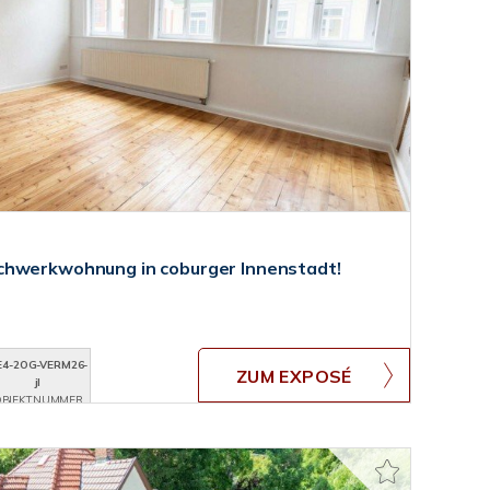
chwerkwohnung in coburger Innenstadt!
E4-2OG-VERM26-
ZUM EXPOSÉ
jl
BJEKTNUMMER