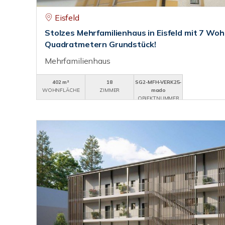
Eisfeld
Stolzes Mehrfamilienhaus in Eisfeld mit 7 W
Quadratmetern Grundstück!
Mehrfamilienhaus
402 m²
18
SG2-MFH-VERK25-
WOHNFLÄCHE
ZIMMER
mado
OBJEKTNUMMER