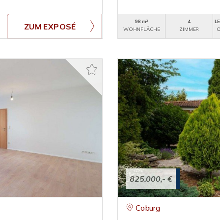
98 m²
4
LE
ZUM EXPOSÉ
WOHNFLÄCHE
ZIMMER
O
825.000,- €
Coburg