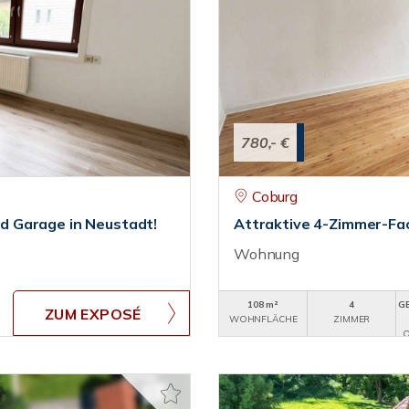
780,- €
Coburg
d Garage in Neustadt!
Attraktive 4-Zimmer-Fa
Wohnung
108 m²
4
G
ZUM EXPOSÉ
WOHNFLÄCHE
ZIMMER
O