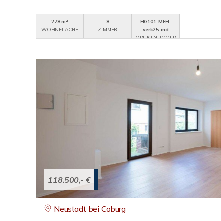
278 m²
8
HG101-MFH-
WOHNFLÄCHE
ZIMMER
verk25-md
OBJEKTNUMMER
118.500,- €
Neustadt bei Coburg