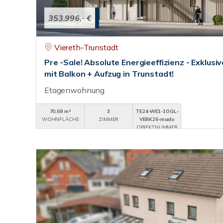
353.996,- €
Viereth-Trunstadt
Pre -Sale! Absolute Energieeffizienz - Exklu
mit Balkon + Aufzug in Trunstadt!
Etagenwohnung
70,68 m²
3
TE24-WE1-1OGL-
WOHNFLÄCHE
ZIMMER
VERK26-mado
OBJEKTNUMMER