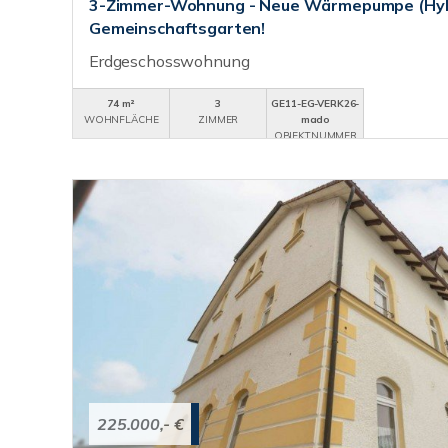
3-Zimmer-Wohnung - Neue Wärmepumpe (Hyb
Gemeinschaftsgarten!
Erdgeschosswohnung
74 m²
3
GE11-EG-VERK26-
WOHNFLÄCHE
ZIMMER
mado
OBJEKTNUMMER
225.000,- €