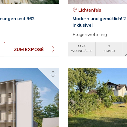
Lichtenfels
ohnungen und 962
Modern und gemütlich! 2
inklusive!
Etagenwohnung
58 m²
2
ZUM EXPOSÉ
WOHNFLÄCHE
ZIMMER
O