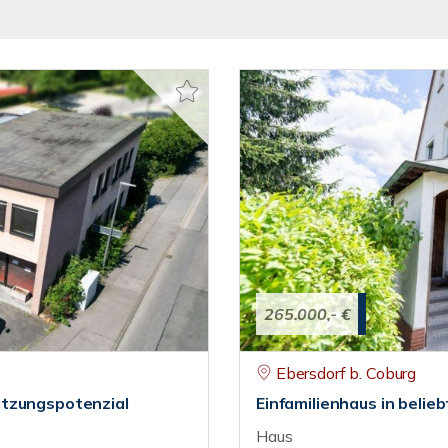
265.000,- €
Ebersdorf b. Coburg
utzungspotenzial
Einfamilienhaus in belie
Haus