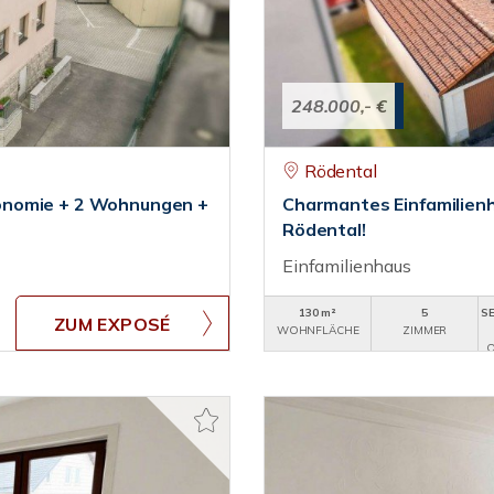
248.000,- €
Rödental
onomie + 2 Wohnungen +
Charmantes Einfamilien
Rödental!
Einfamilienhaus
130 m²
5
SE
ZUM EXPOSÉ
WOHNFLÄCHE
ZIMMER
O