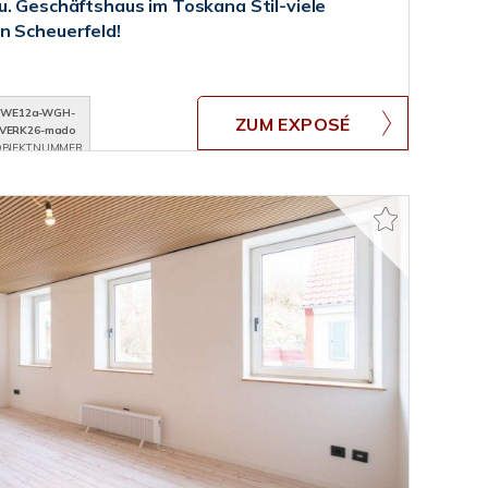
u. Geschäftshaus im Toskana Stil-viele
n Scheuerfeld!
WE12a-WGH-
ZUM EXPOSÉ
VERK26-mado
BJEKTNUMMER