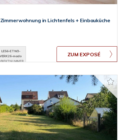
 Zimmerwohnung in Lichtenfels + Einbauküche
LE56-ETW3-
ZUM EXPOSÉ
VERK26-mado
BJEKTNUMMER