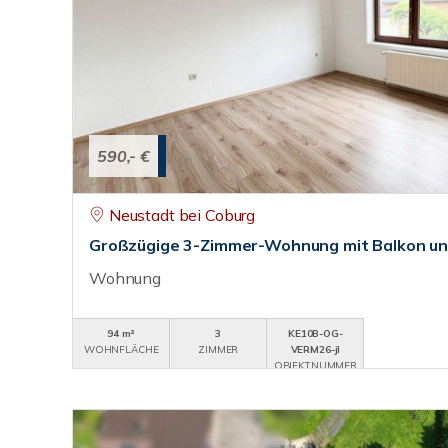
590,- €
Neustadt bei Coburg
Großzügige 3-Zimmer-Wohnung mit Balkon un
Wohnung
94 m²
3
KE10B-OG-
WOHNFLÄCHE
ZIMMER
VERM26-jl
OBJEKTNUMMER