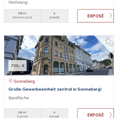
Wohnung
108 m²
4
WOHNFLÄCHE
ZIMMER
700,- €
Sonneberg
Große Gewerbeeinheit zentral in Sonneberg!
Bürofläche
143 m²
4
FLÄCHE
RÄUME