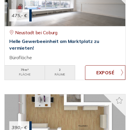
475,- €
Neustadt bei Coburg
Helle Gewerbeeinheit am Marktplatz zu
vermieten!
Bürofläche
79 m²
2
FLÄCHE
RÄUME
390,- €