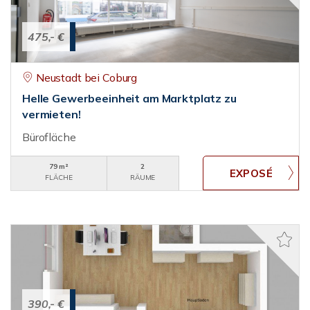
475,- €
Neustadt bei Coburg
Helle Gewerbeeinheit am Marktplatz zu
vermieten!
Bürofläche
79 m²
2
FLÄCHE
RÄUME
390,- €