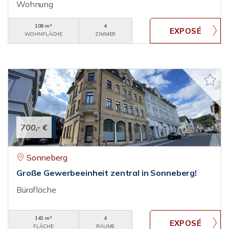
Wohnung
108 m²
4
WOHNFLÄCHE
ZIMMER
700,- €
Sonneberg
Große Gewerbeeinheit zentral in Sonneberg!
Bürofläche
143 m²
4
FLÄCHE
RÄUME