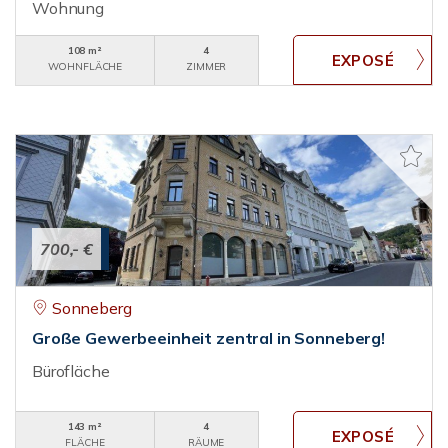
Wohnung
108 m²
4
WOHNFLÄCHE
ZIMMER
700,- €
Sonneberg
Große Gewerbeeinheit zentral in Sonneberg!
Bürofläche
143 m²
4
FLÄCHE
RÄUME