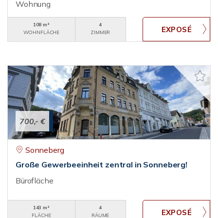
Wohnung
108 m²
4
WOHNFLÄCHE
ZIMMER
700,- €
Sonneberg
Große Gewerbeeinheit zentral in Sonneberg!
Bürofläche
143 m²
4
FLÄCHE
RÄUME