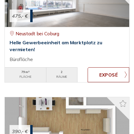
475,- €
Neustadt bei Coburg
Helle Gewerbeeinheit am Marktplatz zu
vermieten!
Bürofläche
79 m²
2
FLÄCHE
RÄUME
390,- €