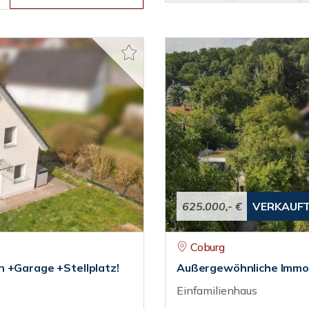
625.000,- €
VERKAUF
Coburg
n +Garage +Stellplatz!
Außergewöhnliche Immobi
Einfamilienhaus