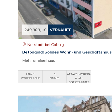
249.000,- €
VERKAUFT
Neustadt bei Coburg
Betongold! Solides Wohn- und Geschäftshaus 
Mehrfamilienhaus
270 m²
8
AE7-WGH-VERK25-
WOHNFLÄCHE
ZIMMER
mado
OBJEKTNUMMER