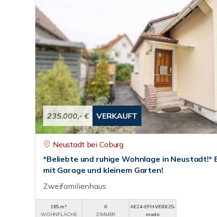
235.000,- €
VERKAUFT
Neustadt bei Coburg
*Beliebte und ruhige Wohnlage in Neustadt!* E
mit Garage und kleinem Garten!
Zweifamilienhaus
185 m²
6
AE24-EFH-VERK25-
WOHNFLÄCHE
ZIMMER
mado