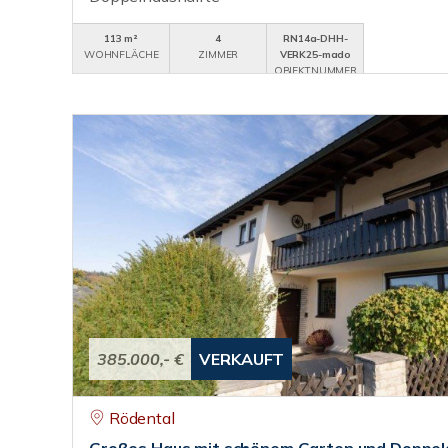
113 m²
4
RN14a-DHH-
WOHNFLÄCHE
ZIMMER
VERK25-mado
OBJEKTNUMMER
385.000,- €
VERKAUFT
Rödental