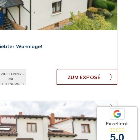
T
iebter Wohnlage!
E28-EFH-verk25-
ZUM EXPOSÉ
md
BJEKTNUMMER
Exzellent
5,0