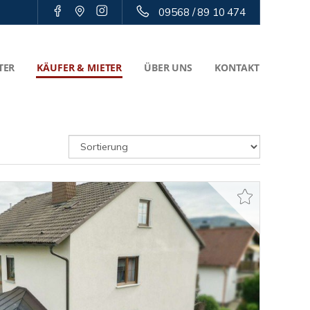
09568 / 89 10 474
TER
KÄUFER & MIETER
ÜBER UNS
KONTAKT