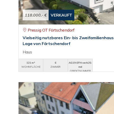
118.000,- €
VERKAUFT
Pressig OT Förtschendorf
Vielseitig nutzbares Ein- bis Zweifamilienhaus
Lage von Förtschendorf
Haus
121 m²
6
AG19-EFH-verk25-
WOHNFLÄCHE
ZIMMER
md
OBJEKTNUMMER