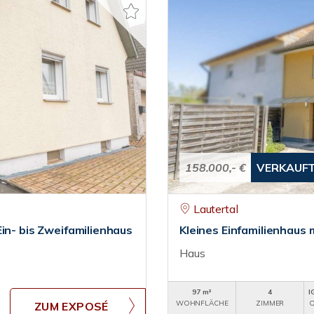
158.000,- €
VERKAUF
Lautertal
in- bis Zweifamilienhaus
Kleines Einfamilienhaus 
Haus
97 m²
4
I
WOHNFLÄCHE
ZIMMER
O
ZUM EXPOSÉ