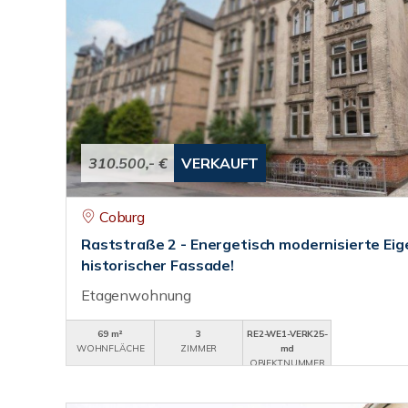
310.500,- €
VERKAUFT
Coburg
Raststraße 2 - Energetisch modernisierte E
historischer Fassade!
Etagenwohnung
69 m²
3
RE2-WE1-VERK25-
WOHNFLÄCHE
ZIMMER
md
OBJEKTNUMMER