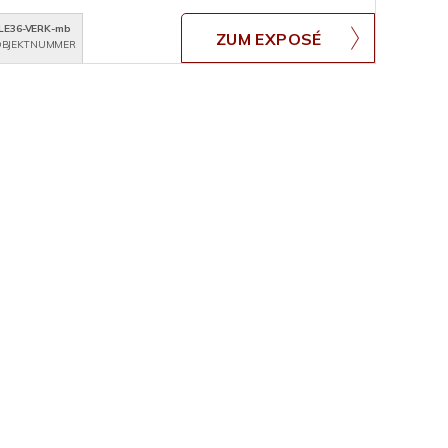
LE36-VERK-mb
ZUM EXPOSÉ
BJEKTNUMMER