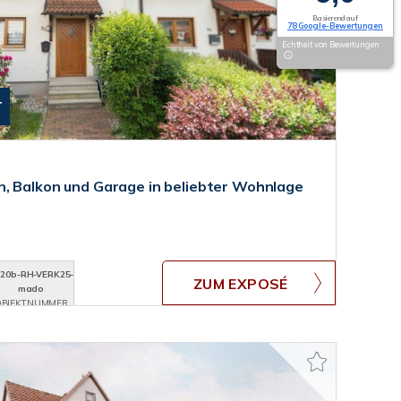
Basierend auf
78 Google-Bewertungen
Echtheit von Bewertungen
T
, Balkon und Garage in beliebter Wohnlage
20b-RH-VERK25-
ZUM EXPOSÉ
mado
BJEKTNUMMER