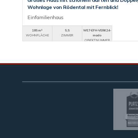
Großes Haus mit schönem Garten und Doppelg
Wohnlage von Rödental mit Fernblick!
Einfamilienhaus
185 m²
5,5
WE7-EFH-VERK24-
WOHNFLÄCHE
ZIMMER
mado
OBJEKTNUMMER