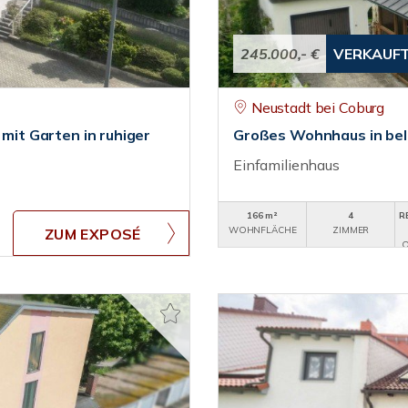
245.000,- €
VERKAUF
Neustadt bei Coburg
 mit Garten in ruhiger
Großes Wohnhaus in bel
Einfamilienhaus
166 m²
4
R
WOHNFLÄCHE
ZIMMER
ZUM EXPOSÉ
O