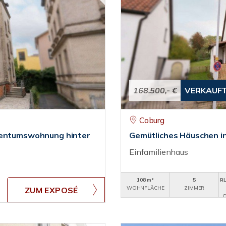
168.500,- €
VERKAUF
Coburg
igentumswohnung hinter
Gemütliches Häuschen in 
Einfamilienhaus
108 m²
5
RL
WOHNFLÄCHE
ZIMMER
ZUM EXPOSÉ
O