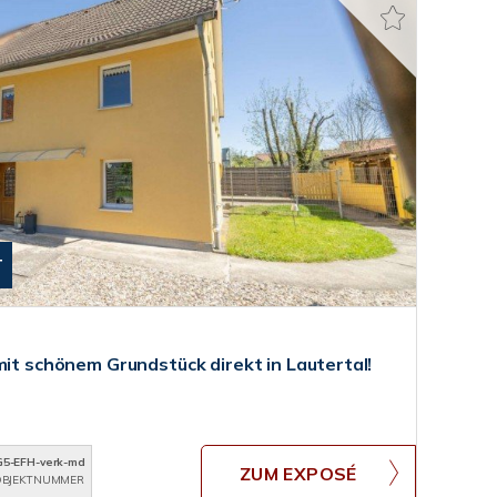
T
mit schönem Grundstück direkt in Lautertal!
G5-EFH-verk-md
ZUM EXPOSÉ
BJEKTNUMMER