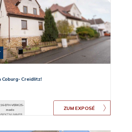
T
Coburg- Creidlitz!
16-EFH-VERK25-
ZUM EXPOSÉ
mado
BJEKTNUMMER