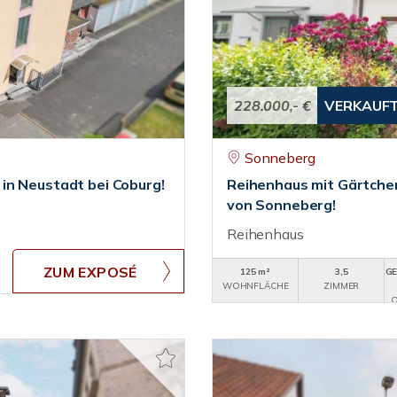
228.000,- €
VERKAUF
Sonneberg
in Neustadt bei Coburg!
Reihenhaus mit Gärtchen
von Sonneberg!
Reihenhaus
ZUM EXPOSÉ
125 m²
3,5
GE
WOHNFLÄCHE
ZIMMER
O