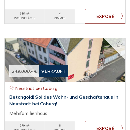
166 m²
4
WOHNFLÄCHE
ZIMMER
249.000,- €
VERKAUFT
Neustadt bei Coburg
Betongold! Solides Wohn- und Geschäftshaus in
Neustadt bei Coburg!
Mehrfamilienhaus
270 m²
8