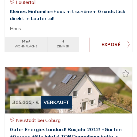
Lautertal
Kleines Einfamilienhaus mit schönem Grundstück
direkt in Lautertal!
Haus
97 m²
4
WOHNFLÄCHE
ZIMMER
315.000,- €
VERKAUFT
Neustadt bei Coburg
Guter Energiestandard! Baujahr 2012! +Garten
+Garage +Stellplatz! TOP Doppelhaushalte in