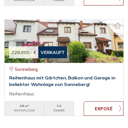
WOHNFLÄCHE
ZIMMER
228.000,- €
VERKAUFT
Sonneberg
Reihenhaus mit Gärtchen, Balkon und Garage in
beliebter Wohnlage von Sonneberg!
Reihenhaus
125 m²
3,5
WOHNFLÄCHE
ZIMMER