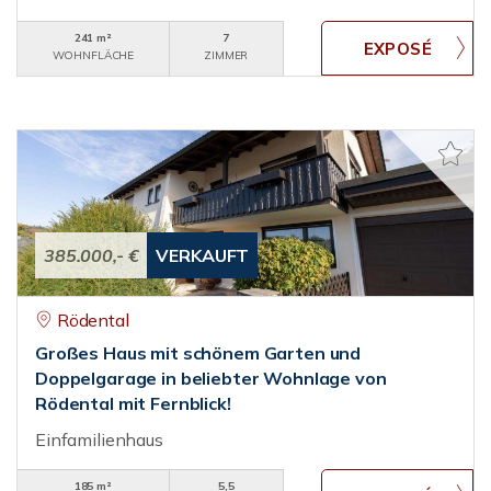
241 m²
7
WOHNFLÄCHE
ZIMMER
385.000,- €
VERKAUFT
Rödental
Großes Haus mit schönem Garten und
Doppelgarage in beliebter Wohnlage von
Rödental mit Fernblick!
Einfamilienhaus
185 m²
5,5