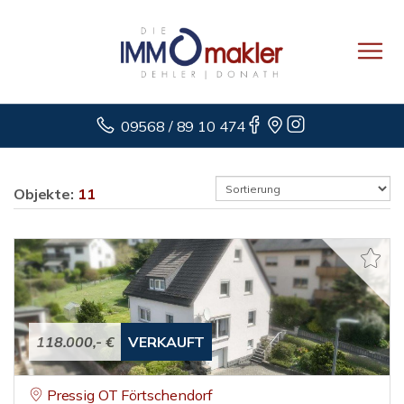
09568 / 89 10 474
Objekte:
11
118.000,- €
VERKAUFT
Pressig OT Förtschendorf