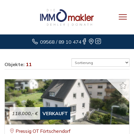
09568 / 89 10 474
Objekte:
11
118.000,- €
VERKAUFT
Pressig OT Förtschendorf