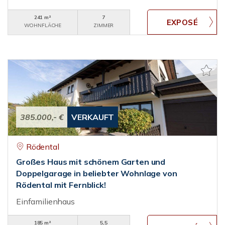
241 m²
7
WOHNFLÄCHE
ZIMMER
385.000,- €
VERKAUFT
Rödental
Großes Haus mit schönem Garten und
Doppelgarage in beliebter Wohnlage von
Rödental mit Fernblick!
Einfamilienhaus
185 m²
5,5