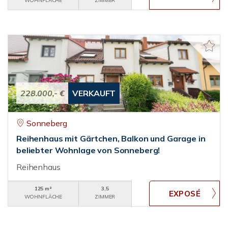
WOHNFLÄCHE
ZIMMER
228.000,- €
VERKAUFT
Sonneberg
Reihenhaus mit Gärtchen, Balkon und Garage in
beliebter Wohnlage von Sonneberg!
Reihenhaus
125 m²
3,5
WOHNFLÄCHE
ZIMMER