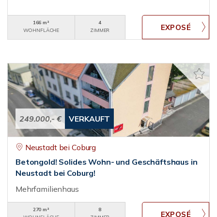
166 m²
4
WOHNFLÄCHE
ZIMMER
249.000,- €
VERKAUFT
Neustadt bei Coburg
Betongold! Solides Wohn- und Geschäftshaus in
Neustadt bei Coburg!
Mehrfamilienhaus
270 m²
8