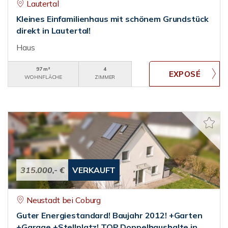
Lautertal
Kleines Einfamilienhaus mit schönem Grundstück
direkt in Lautertal!
Haus
97 m²
4
WOHNFLÄCHE
ZIMMER
315.000,- €
VERKAUFT
Neustadt bei Coburg
Guter Energiestandard! Baujahr 2012! +Garten
+Garage +Stellplatz! TOP Doppelhaushalte in