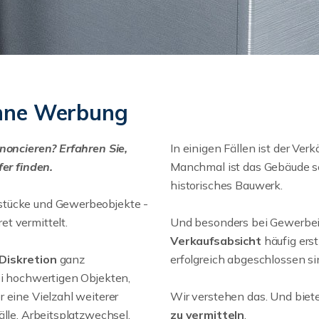
ohne Werbung
nnoncieren? Erfahren Sie,
In einigen Fällen ist der Ver
er finden.
Manchmal ist das Gebäude sel
historisches Bauwerk.
stücke und Gewerbeobjekte -
t vermittelt.
Und besonders bei Gewerbeim
Verkaufsabsicht
häufig ers
Diskretion
ganz
erfolgreich abgeschlossen si
ei hochwertigen Objekten,
 eine Vielzahl weiterer
Wir verstehen das. Und biet
älle, Arbeitsplatzwechsel,
zu vermitteln
.