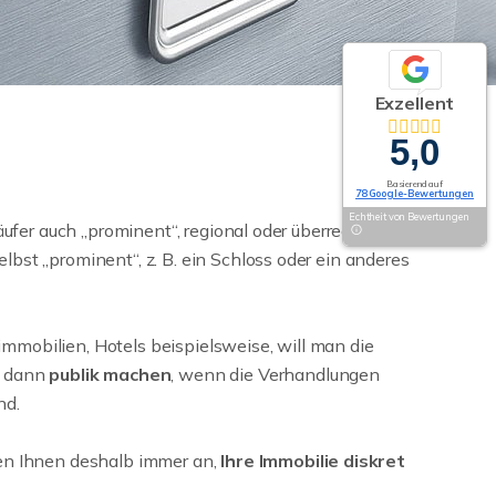
Exzellent
5,0
Basierend auf
78 Google-Bewertungen
Echtheit von Bewertungen
käufer auch „prominent“, regional oder überregional.
bst „prominent“, z. B. ein Schloss oder ein anderes
mobilien, Hotels beispielsweise, will man die
t dann
publik machen
, wenn die Verhandlungen
nd.
en Ihnen deshalb immer an,
Ihre Immobilie diskret