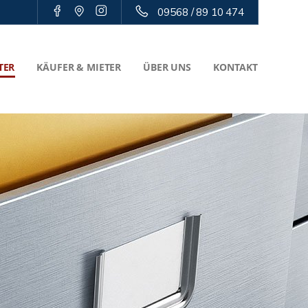
09568 / 89 10 474
TER
KÄUFER & MIETER
ÜBER UNS
KONTAKT