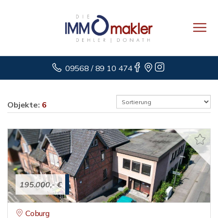
09568 / 89 10 474
Objekte:
6
195.000,- €
Coburg