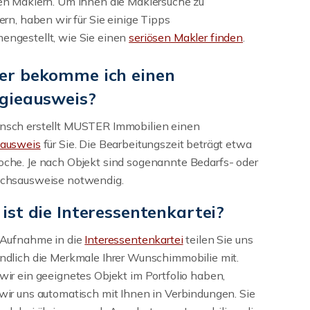
en Maklern. Um Ihnen die Maklersuche zu
tern, haben wir für Sie einige Tipps
ngestellt, wie Sie einen
seriösen Makler finden
.
r bekomme ich einen
gieausweis?
nsch erstellt MUSTER Immobilien einen
eausweis
für Sie. Die Bearbeitungszeit beträgt etwa
che. Je nach Objekt sind sogenannte Bedarfs- oder
uchsausweise notwendig.
ist die Interessentenkartei?
 Aufnahme in die
Interessentenkartei
teilen Sie uns
ndlich die Merkmale Ihrer Wunschimmobilie mit.
wir ein geeignetes Objekt im Portfolio haben,
wir uns automatisch mit Ihnen in Verbindungen. Sie