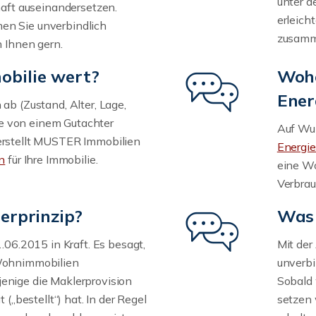
unter d
haft auseinandersetzen.
erleich
en Sie unverbindlich
zusamme
n Ihnen gern.
obilie wert?
Wohe
Ener
ab (Zustand, Alter, Lage,
die von einem Gutachter
Auf Wu
erstellt MUSTER Immobilien
Energi
n
für Ihre Immobilie.
eine Wo
Verbra
erprinzip?
Was 
.06.2015 in Kraft. Es besagt,
Mit der
 Wohnimmobilien
unverbi
enige die Maklerprovision
Sobald 
 („bestellt“) hat. In der Regel
setzen 