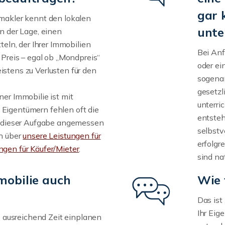
gar 
nmakler kennt den lokalen
unte
in der Lage, einen
teln, der Ihrer Immobilien
Bei Anf
 Preis – egal ob „Mondpreis“
oder ei
stens zu Verlusten für den
sogenan
gesetzl
ner Immobilie ist mit
unterri
Eigentümern fehlen oft die
entsteh
ch dieser Aufgabe angemessen
selbstv
ch über
unsere Leistungen für
erfolgr
ngen für Käufer/Mieter
.
sind na
mobilie auch
Wie 
Das ist
Ihr Eig
ie ausreichend Zeit einplanen