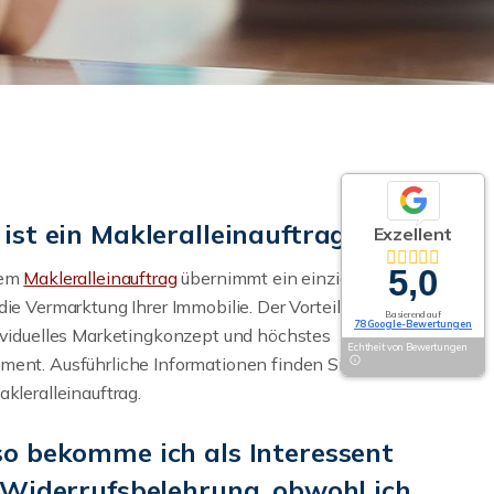
ist ein Makleralleinauftrag?
Exzellent
5,0
nem
Makleralleinauftrag
übernimmt ein einziger
die Vermarktung Ihrer Immobilie. Der Vorteil für Sie:
Basierend auf
78 Google-Bewertungen
ividuelles Marketingkonzept und höchstes
Echtheit von Bewertungen
ent. Ausführliche Informationen finden Sie auf der
akleralleinauftrag.
o bekomme ich als Interessent
 Widerrufsbelehrung, obwohl ich