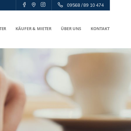
09568 / 89 10 474
TER
KÄUFER & MIETER
ÜBER UNS
KONTAKT