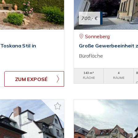
700,- €
Sonneberg
Toskana Stil in
Große Gewerbeeinheit z
Bürofläche
143 m²
4
FLÄCHE
RÄUME
ZUM EXPOSÉ
O