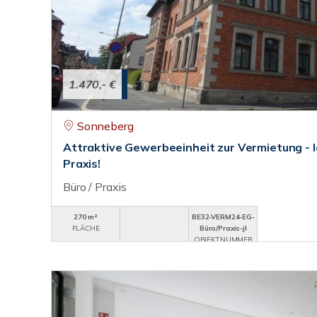
1.470,- €
Sonneberg
Attraktive Gewerbeeinheit zur Vermietung - I
Praxis!
Büro / Praxis
270 m²
BE32-VERM24-EG-
FLÄCHE
Büro/Praxis-jl
OBJEKTNUMMER