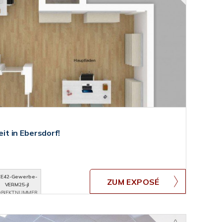
t in Ebersdorf!
CE42-Gewerbe-
ZUM EXPOSÉ
VERM25-jl
BJEKTNUMMER