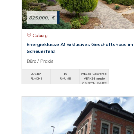
825.000,- €
Coburg
Energieklasse A! Exklusives Geschäftshaus im 
Scheuerfeld!
Büro / Praxis
275 m²
10
WE12a-Gewerbe-
FLÄCHE
RÄUME
VERK26-mado
OBJEKTNUMMER