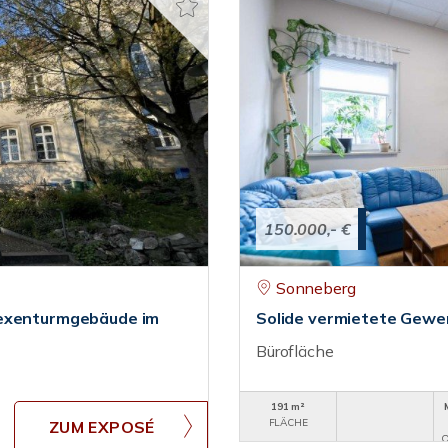
150.000,- €
Sonneberg
Hexenturmgebäude im
Solide vermietete Gewer
Bürofläche
191 m²
FLÄCHE
ZUM EXPOSÉ
O