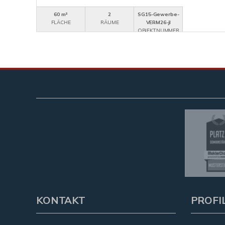
60 m²
2
SG15-Gewerbe-
FLÄCHE
RÄUME
VERM26-jl
OBJEKTNUMMER
KONTAKT
PROFI