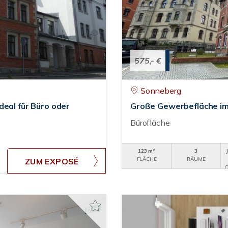
575,- €
Sonneberg
deal für Büro oder
Große Gewerbefläche im 
Bürofläche
123 m²
3
FLÄCHE
RÄUME
ZUM EXPOSÉ
O