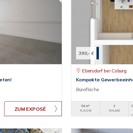
390,- €
Ebersdorf bei Coburg
eten!
Kompakte Gewerbeeinhei
Bürofläche
54 m²
2
ZUM EXPOSÉ
FLÄCHE
RÄUME
O