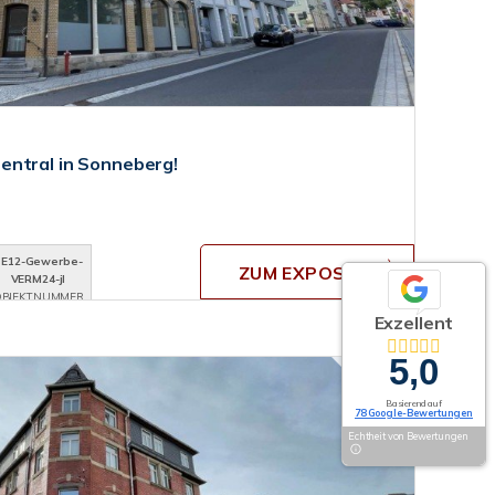
entral in Sonneberg!
BE12-Gewerbe-
ZUM EXPOSÉ
VERM24-jl
BJEKTNUMMER
Exzellent
5,0
Basierend auf
78 Google-Bewertungen
Echtheit von Bewertungen