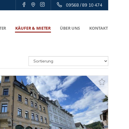
09568 / 89 10 474
TER
KÄUFER & MIETER
ÜBER UNS
KONTAKT