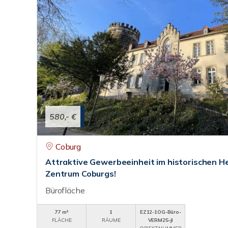
580,- €
Coburg
Attraktive Gewerbeeinheit im historischen 
Zentrum Coburgs!
Bürofläche
77 m²
1
EZ12-1OG-Büro-
FLÄCHE
RÄUME
VERM25-jl