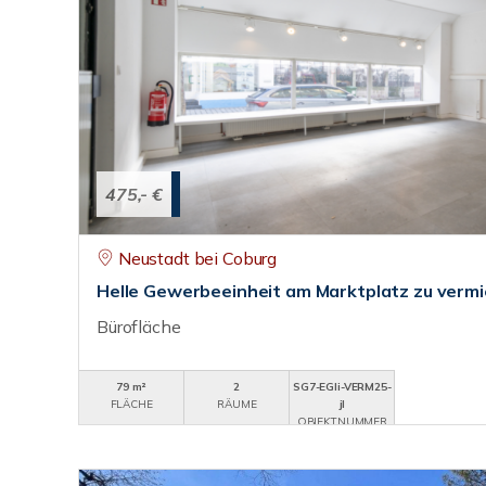
475,- €
Neustadt bei Coburg
Helle Gewerbeeinheit am Marktplatz zu vermi
Bürofläche
79 m²
2
SG7-EGli-VERM25-
FLÄCHE
RÄUME
jl
OBJEKTNUMMER