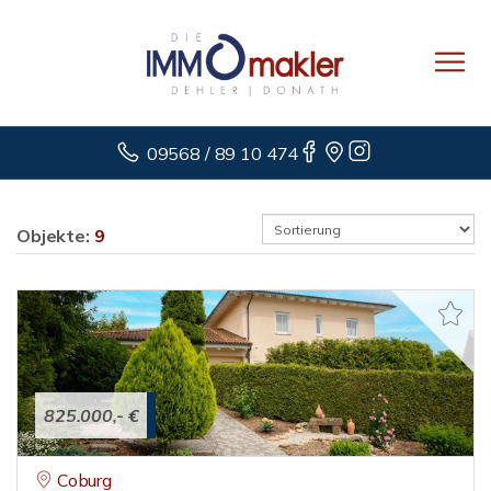
09568 / 89 10 474
Objekte:
9
825.000,- €
Coburg