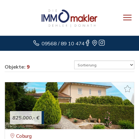
09568 / 89 10 474
Objekte:
9
825.000,- €
Coburg