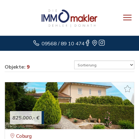
09568 / 89 10 474
Objekte:
9
825.000,- €
Coburg