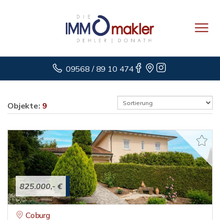
09568 / 89 10 474
Objekte:
9
825.000,- €
Coburg