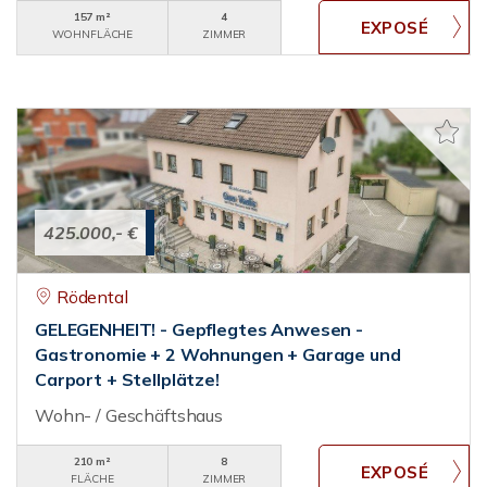
157 m²
4
WOHNFLÄCHE
ZIMMER
425.000,- €
Rödental
GELEGENHEIT! - Gepflegtes Anwesen -
Gastronomie + 2 Wohnungen + Garage und
Carport + Stellplätze!
Wohn- / Geschäftshaus
210 m²
8
FLÄCHE
ZIMMER