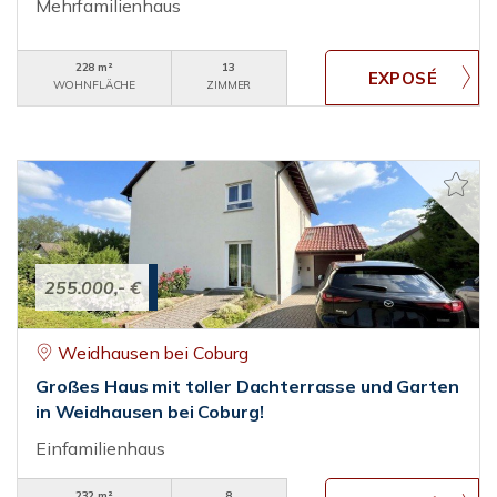
Mehrfamilienhaus
228 m²
13
WOHNFLÄCHE
ZIMMER
255.000,- €
Weidhausen bei Coburg
Großes Haus mit toller Dachterrasse und Garten
in Weidhausen bei Coburg!
Einfamilienhaus
232 m²
8