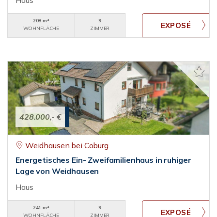
Haus
208 m²
9
WOHNFLÄCHE
ZIMMER
428.000,- €
Weidhausen bei Coburg
Energetisches Ein- Zweifamilienhaus in ruhiger
Lage von Weidhausen
Haus
241 m²
9
WOHNFLÄCHE
ZIMMER