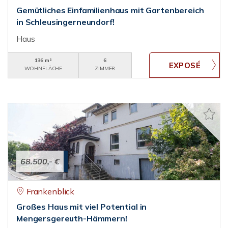
Gemütliches Einfamilienhaus mit Gartenbereich
in Schleusingerneundorf!
Haus
136 m²
6
WOHNFLÄCHE
ZIMMER
68.500,- €
Frankenblick
Großes Haus mit viel Potential in
Mengersgereuth-Hämmern!