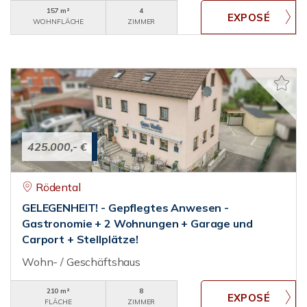
157 m²
4
WOHNFLÄCHE
ZIMMER
425.000,- €
Rödental
GELEGENHEIT! - Gepflegtes Anwesen -
Gastronomie + 2 Wohnungen + Garage und
Carport + Stellplätze!
Wohn- / Geschäftshaus
210 m²
8
FLÄCHE
ZIMMER