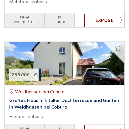
Mehrfamilienhaus
228 m²
13
WOHNFLÄCHE
ZIMMER
255.000,- €
Weidhausen bei Coburg
Großes Haus mit toller Dachterrasse und Garten
in Weidhausen bei Coburg!
Einfamilienhaus
232 m²
8