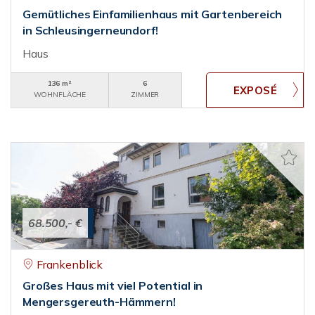
Gemütliches Einfamilienhaus mit Gartenbereich
in Schleusingerneundorf!
Haus
136 m²
6
WOHNFLÄCHE
ZIMMER
68.500,- €
Frankenblick
Großes Haus mit viel Potential in
Mengersgereuth-Hämmern!