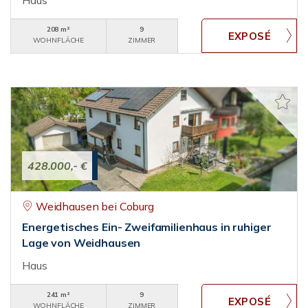
Haus
208 m²
9
WOHNFLÄCHE
ZIMMER
428.000,- €
Weidhausen bei Coburg
Energetisches Ein- Zweifamilienhaus in ruhiger
Lage von Weidhausen
Haus
241 m²
9
WOHNFLÄCHE
ZIMMER