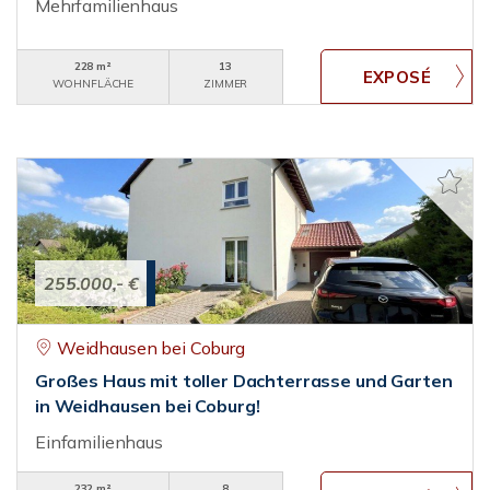
Mehrfamilienhaus
228 m²
13
WOHNFLÄCHE
ZIMMER
255.000,- €
Weidhausen bei Coburg
Großes Haus mit toller Dachterrasse und Garten
in Weidhausen bei Coburg!
Einfamilienhaus
232 m²
8