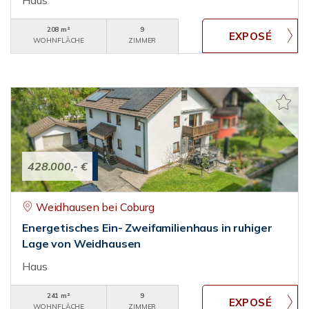
Haus
208 m²
9
WOHNFLÄCHE
ZIMMER
428.000,- €
Weidhausen bei Coburg
Energetisches Ein- Zweifamilienhaus in ruhiger
Lage von Weidhausen
Haus
241 m²
9
WOHNFLÄCHE
ZIMMER