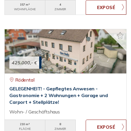
157 m²
4
WOHNFLÄCHE
ZIMMER
425.000,- €
Rödental
GELEGENHEIT! - Gepflegtes Anwesen -
Gastronomie + 2 Wohnungen + Garage und
Carport + Stellplätze!
Wohn- / Geschäftshaus
210 m²
8
FLÄCHE
ZIMMER