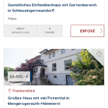
Gemütliches Einfamilienhaus mit Gartenbereich
in Schleusingerneundorf!
Haus
136 m²
6
WOHNFLÄCHE
ZIMMER
68.500,- €
Frankenblick
Großes Haus mit viel Potential in
Mengersgereuth-Hämmern!