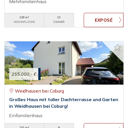
Mehrfamilienhaus
228 m²
13
WOHNFLÄCHE
ZIMMER
255.000,- €
Weidhausen bei Coburg
Großes Haus mit toller Dachterrasse und Garten
in Weidhausen bei Coburg!
Einfamilienhaus
232 m²
8