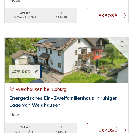
Haus
208 m²
9
WOHNFLÄCHE
ZIMMER
428.000,- €
Weidhausen bei Coburg
Energetisches Ein- Zweifamilienhaus in ruhiger
Lage von Weidhausen
Haus
241 m²
9
WOHNFLÄCHE
ZIMMER