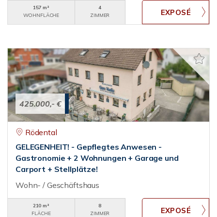
157 m²
4
WOHNFLÄCHE
ZIMMER
425.000,- €
Rödental
GELEGENHEIT! - Gepflegtes Anwesen -
Gastronomie + 2 Wohnungen + Garage und
Carport + Stellplätze!
Wohn- / Geschäftshaus
210 m²
8
FLÄCHE
ZIMMER