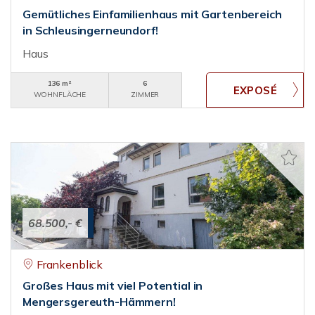
Gemütliches Einfamilienhaus mit Gartenbereich
in Schleusingerneundorf!
Haus
136 m²
6
WOHNFLÄCHE
ZIMMER
68.500,- €
Frankenblick
Großes Haus mit viel Potential in
Mengersgereuth-Hämmern!