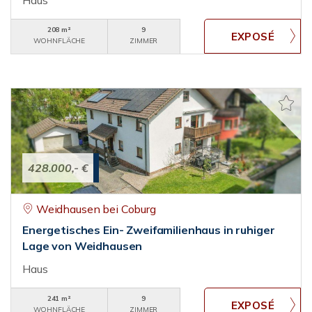
Haus
208 m²
9
WOHNFLÄCHE
ZIMMER
428.000,- €
Weidhausen bei Coburg
Energetisches Ein- Zweifamilienhaus in ruhiger
Lage von Weidhausen
Haus
241 m²
9
WOHNFLÄCHE
ZIMMER