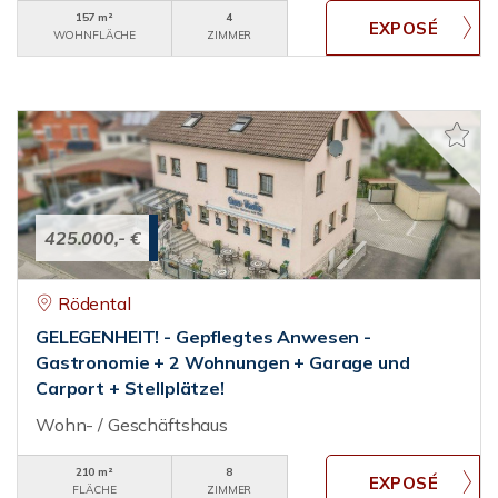
157 m²
4
WOHNFLÄCHE
ZIMMER
425.000,- €
Rödental
GELEGENHEIT! - Gepflegtes Anwesen -
Gastronomie + 2 Wohnungen + Garage und
Carport + Stellplätze!
Wohn- / Geschäftshaus
210 m²
8
FLÄCHE
ZIMMER