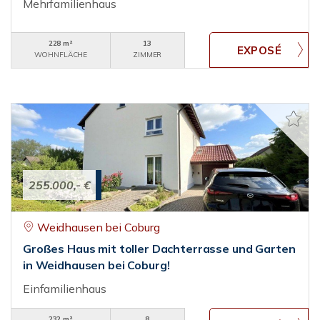
Mehrfamilienhaus
228 m²
13
WOHNFLÄCHE
ZIMMER
255.000,- €
Weidhausen bei Coburg
Großes Haus mit toller Dachterrasse und Garten
in Weidhausen bei Coburg!
Einfamilienhaus
232 m²
8