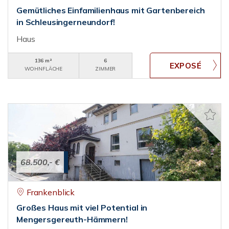
Gemütliches Einfamilienhaus mit Gartenbereich
in Schleusingerneundorf!
Haus
136 m²
6
WOHNFLÄCHE
ZIMMER
68.500,- €
Frankenblick
Großes Haus mit viel Potential in
Mengersgereuth-Hämmern!