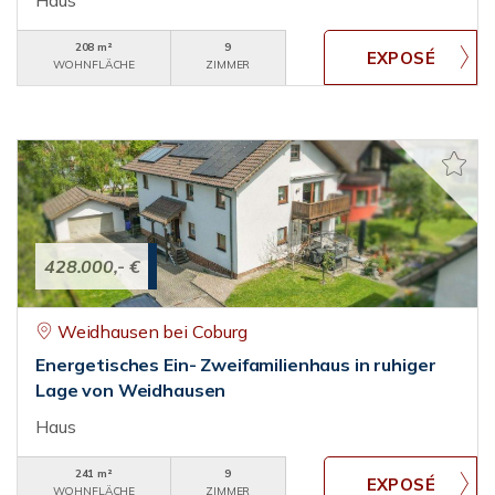
Haus
208 m²
9
WOHNFLÄCHE
ZIMMER
428.000,- €
Weidhausen bei Coburg
Energetisches Ein- Zweifamilienhaus in ruhiger
Lage von Weidhausen
Haus
241 m²
9
WOHNFLÄCHE
ZIMMER