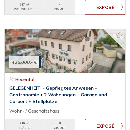
157 m²
4
WOHNFLÄCHE
ZIMMER
425.000,- €
Rödental
GELEGENHEIT! - Gepflegtes Anwesen -
Gastronomie + 2 Wohnungen + Garage und
Carport + Stellplätze!
Wohn- / Geschäftshaus
210 m²
8
FLÄCHE
ZIMMER