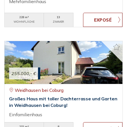
Mehrfamilienhaus
228 m²
13
WOHNFLÄCHE
ZIMMER
255.000,- €
Weidhausen bei Coburg
Großes Haus mit toller Dachterrasse und Garten
in Weidhausen bei Coburg!
Einfamilienhaus
232 m²
8