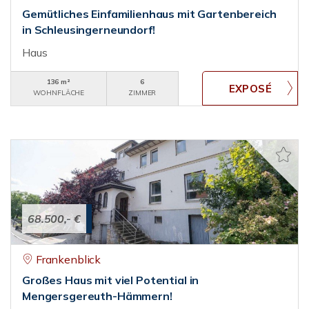
Gemütliches Einfamilienhaus mit Gartenbereich
in Schleusingerneundorf!
Haus
136 m²
6
WOHNFLÄCHE
ZIMMER
68.500,- €
Frankenblick
Großes Haus mit viel Potential in
Mengersgereuth-Hämmern!