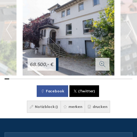
68.500,- €
Facebook
(Twitter)
Notizblock (
)
merken
drucken