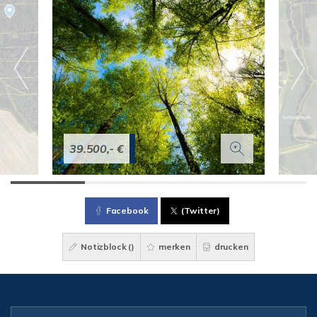
39.500,- €
Facebook
(Twitter)
Notizblock (
)
merken
drucken