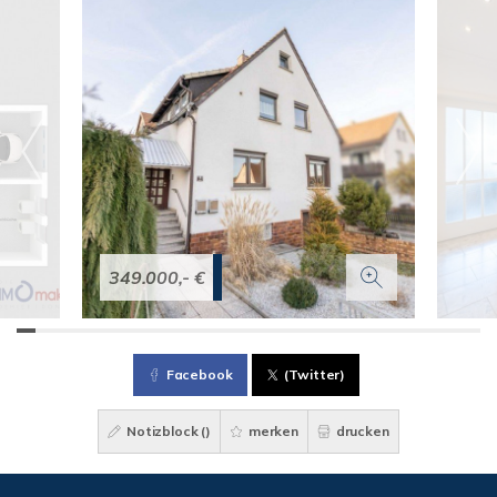
349.000,- €
Facebook
(Twitter)
Notizblock (
)
merken
drucken