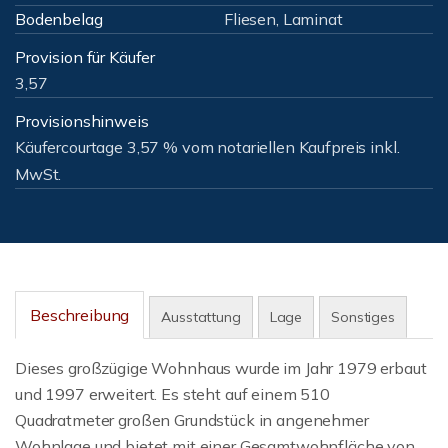
Bodenbelag
Fliesen, Laminat
Provision für Käufer
3,57
Provisionshinweis
Käufercourtage 3,57 % vom notariellen Kaufpreis inkl.
MwSt.
Beschreibung
Ausstattung
Lage
Sonstiges
Dieses großzügige Wohnhaus wurde im Jahr 1979 erbaut
und 1997 erweitert. Es steht auf einem 510
Quadratmeter großen Grundstück in angenehmer
Wohnlage und bietet mit einer Gesamtwohnfläche von